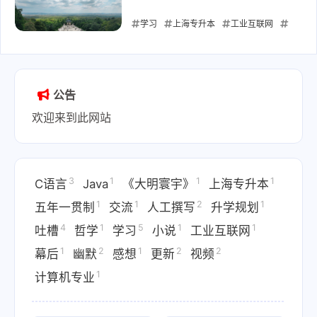
学习
上海专升本
工业互联网
升学规划
五年一贯制
计算机专业
2025-09-04
公告
欢迎来到此网站
3
1
1
1
C语言
Java
《大明寰宇》
上海专升本
1
1
2
1
五年一贯制
交流
人工撰写
升学规划
4
1
5
1
1
吐槽
哲学
学习
小说
工业互联网
1
2
1
2
2
幕后
幽默
感想
更新
视频
1
计算机专业