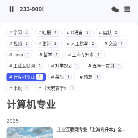
233-909!
博客
#
学习
#
吐槽
#
C语言
#
幽默
5
4
3
2
#
视频
#
更新
#
人工撰写
#
交流
2
2
2
1
远程画板[贡献1.0.6版本]
#
Java
#
哲学
#
上海专升本
1
1
1
#
工业互联网
#
升学规划
#
五年一贯制
1
1
1
#
计算机专业
#
幕后
#
感想
1
1
1
#
小说
#
《大明寰宇》
1
1
计算机专业
2025
工业互联网专业「上海专升本」全攻
略：从院校选择到四年规划