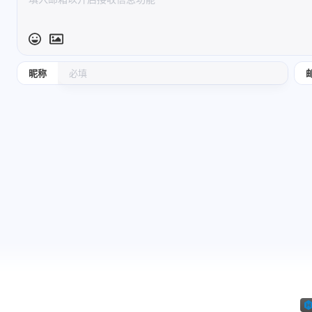
requestsimport
base:1}],Tame:1b}
{Name:"hor
jiebafrom bs4 import
strength"...
12-19-2025
9-17-2025
BeautifulSoup 获取
目标网址的HTML文
档 原网址缺少https的
昵称
s，且域名后多了一
个/，修正为正确地址
url = “[链接]res =
requests.get(url)res.
encoding =...