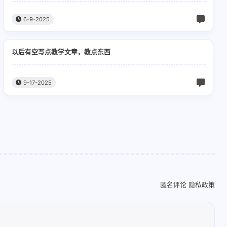
6-9-2025
1
1
1
海专升本
五年一贯制
交流
以后有空写点教学文章，教点东西
1
5
1
1
学习
小说
工业互联网
9-17-2025
2
1
计算机专业
匿名评论
隐私政策
七月 2025
五月 2025