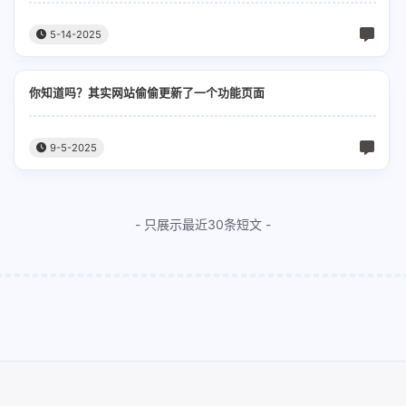
寻找你感兴趣的领域
5-14-2025
3
1
1
C语言
Java
《大明寰宇》
上
你知道吗？其实网站偷偷更新了一个功能页面
经经过修
2
1
4
人工撰写
升学规划
吐槽
哲学
章中最新
。本文章
9-5-2025
1
2
1
2
幕后
幽默
感想
更新
视频
参考：请
考试院和
布的最新
- 只展示最近30条短文 -
最终依
orse ~ ~
s:
neric.ma
ase:30},
eric.mov
d",Base:
一月 2026
九月 2025
]