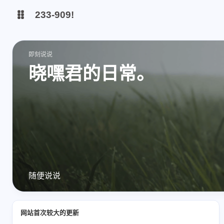
233-909!
博客
即刻说说
晓嘿君的日常。
远程画板[贡献1.0.6版本]
随便说说
网站首次较大的更新
互动