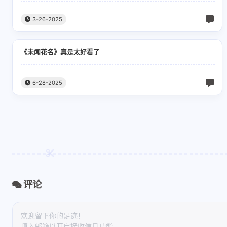
最新评论
3-26-2025
郗恨
xiaohj
《未闻花名》真是太好看了
沙发
表格内容已
改，请以文
的表格为准
6-28-2025
5-29-2026
3-11-2026
的内容仅供
务必以教育
目标院校发
xiaohj
xiaohj
官方信息为
/summon
/summon
据。
minecraft:horse ~ ~
minecraft:h
~ {attributes:
~ {Attribute
12-23-2025
12-23-2025
[{id:"max_health",ba
[{Name:"ge
评论
se:30},
x_health",B
{id:"movement_spee
{Name:"gen
111
233
d",base:0.3375},
ement_spee
import
geek：[链接
{id:"jump_strength",
0.3375},