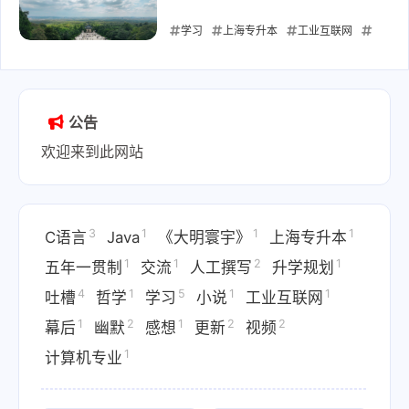
学习
上海专升本
工业互联网
升学规划
五年一贯制
计算机专业
2025-09-04
公告
欢迎来到此网站
3
1
1
1
C语言
Java
《大明寰宇》
上海专升本
1
1
2
1
五年一贯制
交流
人工撰写
升学规划
4
1
5
1
1
吐槽
哲学
学习
小说
工业互联网
1
2
1
2
2
幕后
幽默
感想
更新
视频
1
计算机专业