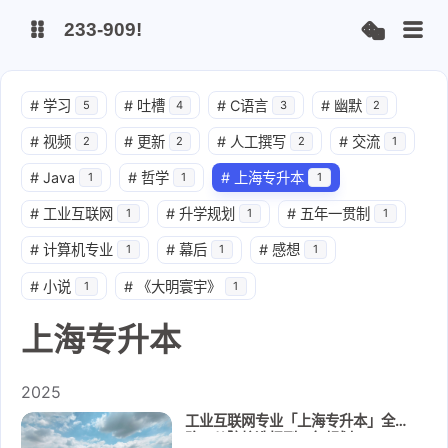
233-909!
博客
#
学习
#
吐槽
#
C语言
#
幽默
5
4
3
2
#
视频
#
更新
#
人工撰写
#
交流
2
2
2
1
远程画板[贡献1.0.6版本]
#
Java
#
哲学
#
上海专升本
1
1
1
#
工业互联网
#
升学规划
#
五年一贯制
1
1
1
#
计算机专业
#
幕后
#
感想
1
1
1
#
小说
#
《大明寰宇》
1
1
上海专升本
2025
工业互联网专业「上海专升本」全攻
略：从院校选择到四年规划