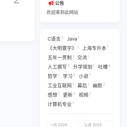
公告
欢迎来到此网站
3
1
C语言
Java
1
1
1
海专升本
五年一贯制
交流
1
1
《大明寰宇》
上海专升本
1
1
1
5
1
1
学习
小说
工业互联网
五年一贯制
交流
2
1
4
人工撰写
升学规划
吐槽
2
1
计算机专业
1
5
1
哲学
学习
小说
1
1
2
工业互联网
幕后
幽默
1
2
2
感想
更新
视频
1
计算机专业
一月 2026
九月 2025