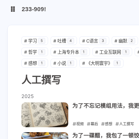
233-909!
博客
#
学习
#
吐槽
#
C语言
#
幽默
5
4
3
2
#
哲学
#
上海专升本
#
工业互联网
远程画板[贡献1.0.6版本]
1
1
1
#
感想
#
小说
#
《大明寰宇》
1
1
1
人工撰写
2025
为了不忘记模组用法，我
视频
幕后
感想
人工撰写
2025-09-06
为了一碟醋，我包了一顿