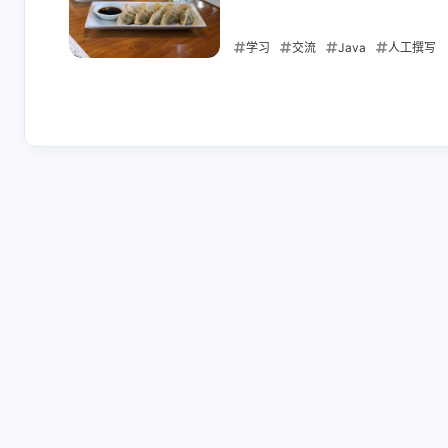
学习
交流
Java
人工撰写
互动
2025-07-19
最新评论
郗恨
xiaohj
沙发
表格内容已
改，请以文
的表格为准
5-29-2026
3-11-2026
的内容仅供
务必以教育
目标院校发
xiaohj
xiaohj
官方信息为
/summon
/summon
据。
minecraft:horse ~ ~
minecraft:h
~ {attributes:
~ {Attribute
12-23-2025
12-23-2025
[{id:"max_health",ba
[{Name:"ge
se:30},
x_health",B