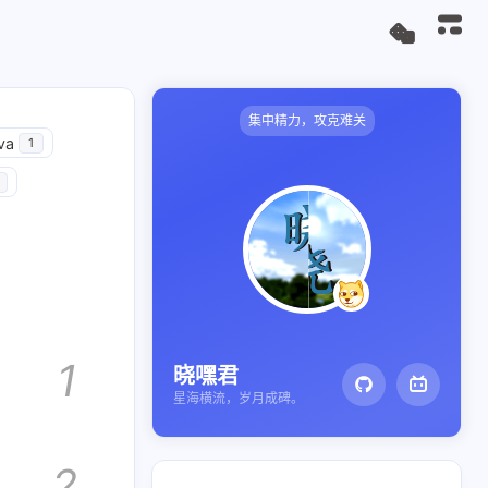
集中精力，攻克难关
va
1
1
晓嘿君
星海横流，岁月成碑。
2