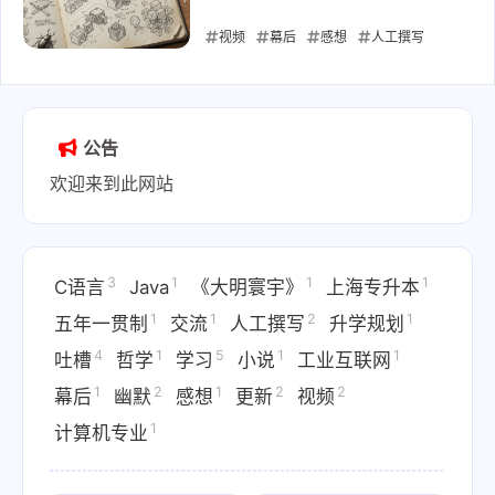
视频
幕后
感想
人工撰写
2025-09-06
公告
欢迎来到此网站
3
1
1
1
C语言
Java
《大明寰宇》
上海专升本
1
1
2
1
五年一贯制
交流
人工撰写
升学规划
4
1
5
1
1
吐槽
哲学
学习
小说
工业互联网
1
2
1
2
2
幕后
幽默
感想
更新
视频
1
计算机专业