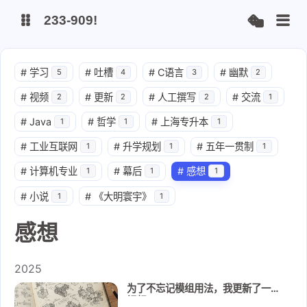
233-909!
博客
#
学习
#
吐槽
#
C语言
#
幽默
5
4
3
2
#
视频
#
更新
#
人工撰写
#
交流
2
2
2
1
远程画板[贡献1.0.6版本]
#
Java
#
哲学
#
上海专升本
1
1
1
#
工业互联网
#
升学规划
#
五年一贯制
1
1
1
#
计算机专业
#
幕后
#
感想
1
1
1
#
小说
#
《大明寰宇》
1
1
感想
2025
为了不忘记模组用法，我更新了一期
视频